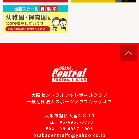
大阪セントラルフットボールクラブ
一般社団法人スポーツクラブキックオフ
大阪市旭区大宮4-8-10
TEL．
06-6957-3770
FAX．06-6957-1908
osakacentralfc@yahoo.co.jp