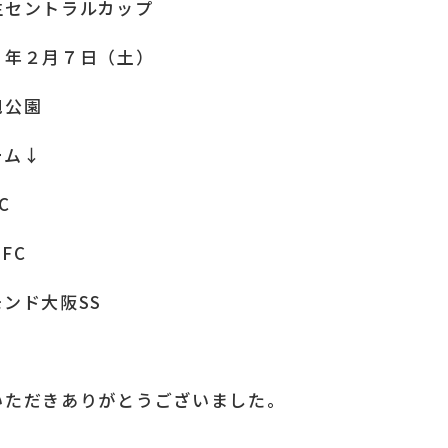
生セントラルカップ
６年２月７日（土）
旭公園
ーム↓
C
.FC
ンド大阪SS
いただきありがとうございました。