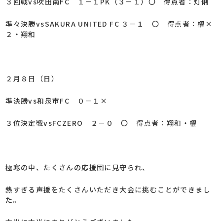
３回戦vs吹田南FC １－１PK（３－１）〇 得点者：灯俐
準々決勝vsSAKURA UNITED FC ３－１ 〇 得点者：櫂×
２・翔和
２月８日（日）
準決勝vs和泉市FC ０－１×
３位決定戦vsFCZERO ２－０ 〇 得点者：翔和・櫂
極寒の中、たくさんの応援団に見守られ、
熱すぎる声援をたくさんいただき大会に挑むことができまし
た。