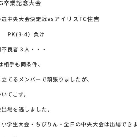
FG卒業記念大会
vsアイリスFC住吉
予選中央大会決定戦
PK(3-4）負け
調不良者３人・・・
風は相手も同条件、
に立てるメンバーで頑張りましたが、
ついてこず。
会出場を逃しました。
O・小学生大会・ちびりん・全日の中央大会は出場でき