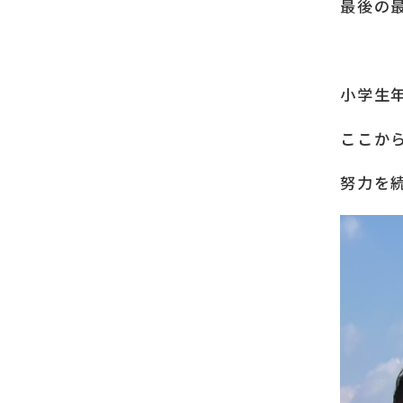
最後の
小学生
ここか
努力を