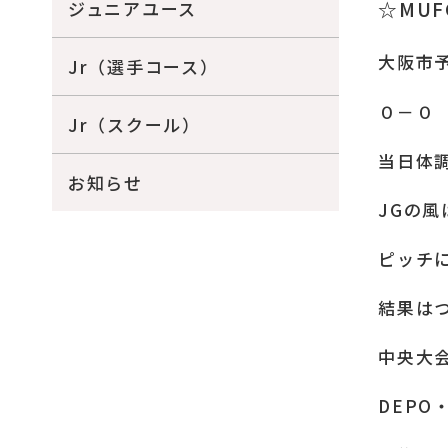
☆MU
ジュニアユース
大阪市
Jr（選手コース）
０－０ 
Jr（スクール）
当日体
お知らせ
JGの
ピッチ
結果は
中央大
DEP