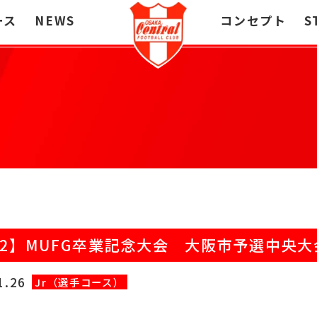
ース
NEWS
コンセプト
S
12】MUFG卒業記念大会 大阪市予選中央大
1.26
Jr（選手コース）