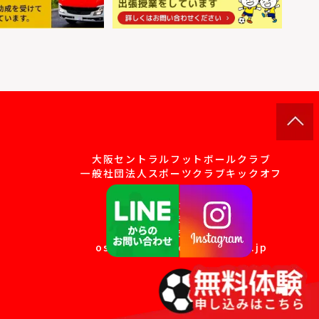
大阪セントラルフットボールクラブ
一般社団法人スポーツクラブキックオフ
大阪市旭区大宮4-8-10
TEL．
06-6957-3770
FAX．06-6957-1908
osakacentralfc@yahoo.co.jp