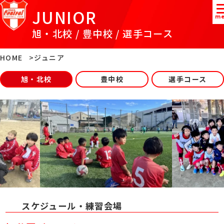
JUNIOR
me
旭・北校 / 豊中校 / 選手コース
HOME
ジュニア
旭・北校
豊中校
選手コース
スケジュール・練習会場