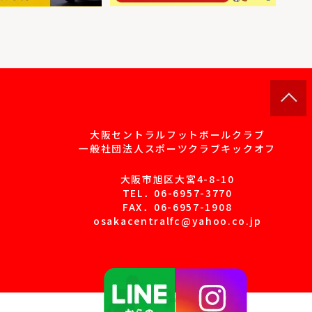
大阪セントラルフットボールクラブ
一般社団法人スポーツクラブキックオフ
大阪市旭区大宮4-8-10
TEL．
06-6957-3770
FAX．06-6957-1908
osakacentralfc@yahoo.co.jp